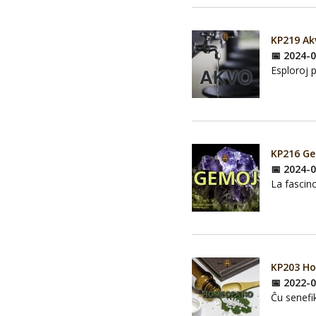
KP219 Ak
📅 2024-
Esploroj p
KP216 G
📅 2024-
La fascino
KP203 H
📅 2022-
Ĉu senefi