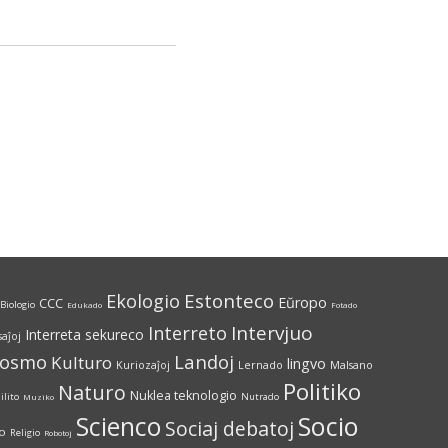
Estonteco
Ekologio
Eŭropo
CCC
Biologio
Edukado
Fotado
Interreto
Intervjuo
Interreta sekureco
saĵoj
Kosmo
Landoj
Kulturo
lingvo
Kuriozaĵoj
Lernado
Malsano
Politiko
Naturo
Nuklea teknologio
ilito
Nutrado
Muziko
Socio
Scienco
Sociaj debatoj
io
Religio
Robotoj