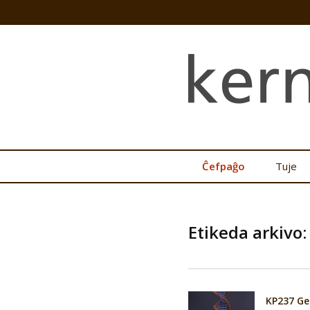
Ĉefpaĝo
Tuje
Etikeda arkivo:
KP237 Ge