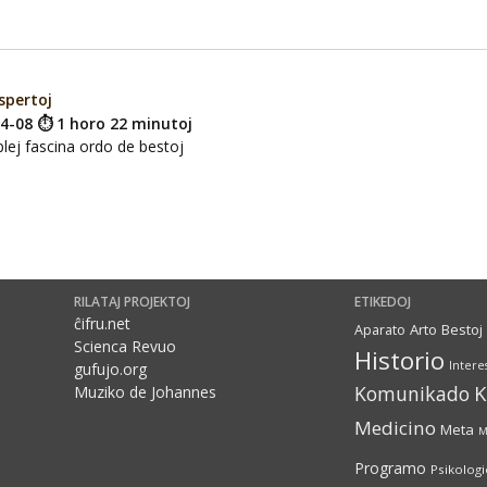
spertoj
04-08 ⏱ 1 horo 22 minutoj
plej fascina ordo de bestoj
RILATAJ PROJEKTOJ
ETIKEDOJ
ĉifru.net
Arto
Bestoj
Aparato
Scienca Revuo
Historio
Intere
gufujo.org
Komunikado
Muziko de Johannes
Medicino
Meta
M
Programo
Psikolog