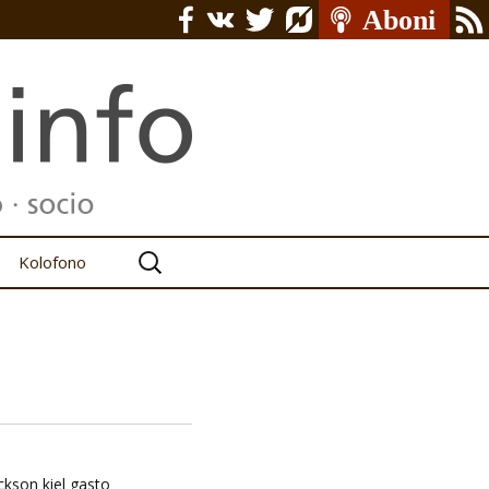
Serĉu:
Kolofono
ackson kiel gasto