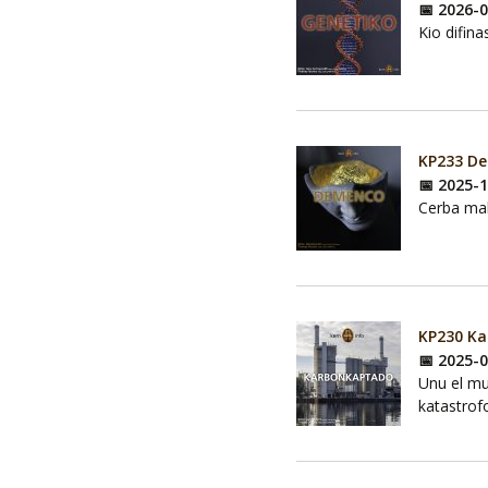
📅 2026-
Kio difina
KP233 D
📅 2025-
Cerba ma
KP230 K
📅 2025-
Unu el mu
katastrof