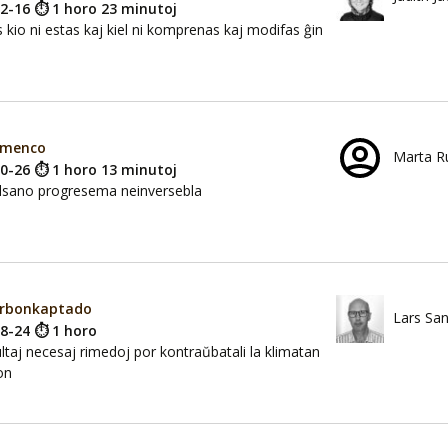
02-16 ⏱ 1 horo 23 minutoj
s kio ni estas kaj kiel ni komprenas kaj modifas ĝin
emenco
Marta Ru
10-26 ⏱ 1 horo 13 minutoj
lsano progresema neinversebla
arbonkaptado
Lars San
08-24 ⏱ 1 horo
ltaj necesaj rimedoj por kontraŭbatali la klimatan
on