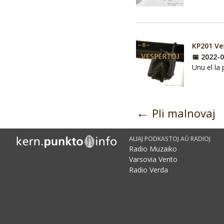
KP201 Ve
📅 2022-
Unu el la 
←
Pli malnovaj
Navigacio
ALIAJ PODKASTOJ AŬ RADIOJ
Radio Muzaiko
Varsovia Vento
Radio Verda