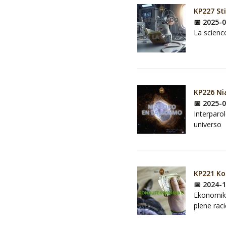
KP227 St
📅 2025-
La scienco
KP226 Ni
📅 2025-
Interparol
universo
KP221 K
📅 2024-
Ekonomika
plene raci