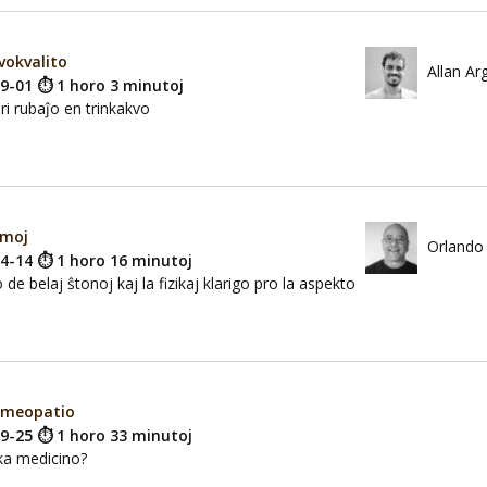
vokvalito
Allan Ar
09-01 ⏱ 1 horo 3 minutoj
ri rubaĵo en trinkakvo
emoj
Orlando 
04-14 ⏱ 1 horo 16 minutoj
 de belaj ŝtonoj kaj la fizikaj klarigo pro la aspekto
omeopatio
09-25 ⏱ 1 horo 33 minutoj
ka medicino?