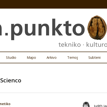
Studio
Mapo
Arkivo
Temoj
Subteni
 Scienco
netiko
Judith J