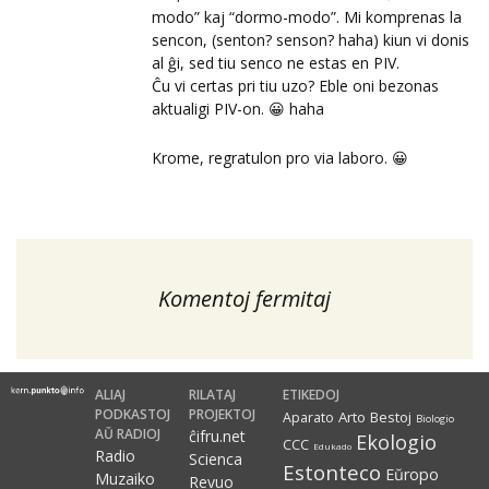
modo” kaj “dormo-modo”. Mi komprenas la
sencon, (senton? senson? haha) kiun vi donis
al ĝi, sed tiu senco ne estas en PIV.
Ĉu vi certas pri tiu uzo? Eble oni bezonas
aktualigi PIV-on. 😀 haha
Krome, regratulon pro via laboro. 😀
Komentoj fermitaj
ALIAJ
RILATAJ
ETIKEDOJ
PODKASTOJ
PROJEKTOJ
Arto
Bestoj
Aparato
Biologio
AŬ RADIOJ
ĉifru.net
Ekologio
CCC
Edukado
Radio
Scienca
Estonteco
Eŭropo
Muzaiko
Revuo