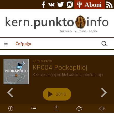
Serĉu:
☰
Ĉefpaĝo