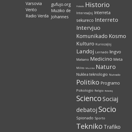
Historio
Varsovia
gufujo.org
Fotado
Vento
Muziko de
Interreta
Interesaĵoj
Radio Verda
Johannes
Interreto
sekureco
Intervjuo
Kosmo
Komunikado
Kulturo
Kuriozaĵoj
Landoj
lingvo
Lernado
Medicino
Meta
Malsano
Naturo
Milito
Muziko
Nuklea teknologio
Nutrado
Politiko
Programo
Psikologio
Religio
Robotoj
Scienco
Sociaj
Socio
debatoj
Spionado
Sporto
Tekniko
Trafiko