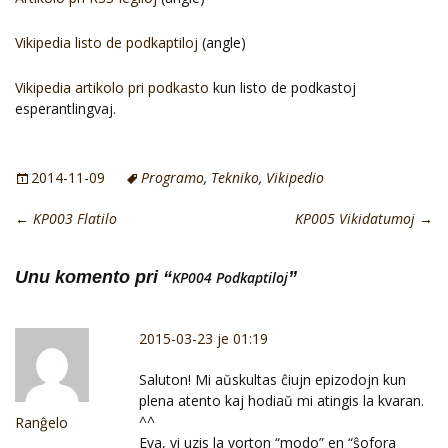
Vikipedia listo de podkaptiloj
(angle)
Vikipedia artikolo pri podkasto
kun listo de podkastoj
esperantlingvaj.
2014-11-09
Programo
,
Tekniko
,
Vikipedio
←
KP003 Flatilo
KP005 Vikidatumoj
→
Unu komento pri “
”
KP004 Podkaptiloj
2015-03-23 je 01:19
Saluton! Mi aŭskultas ĉiujn epizodojn kun
plena atento kaj hodiaŭ mi atingis la kvaran.
^^
Ranĝelo
Eva, vi uzis la vorton “modo” en “ŝofora