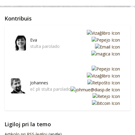
Kontribuis
Eva
stulta parolado
Johannes
eĉ pli stulta parolado
Ligiloj pri la temo
Artikolo pri RSS-legiloj
(angle)