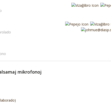
do
parolado
fono
alsamaj mikrofonoj
ilaborado)