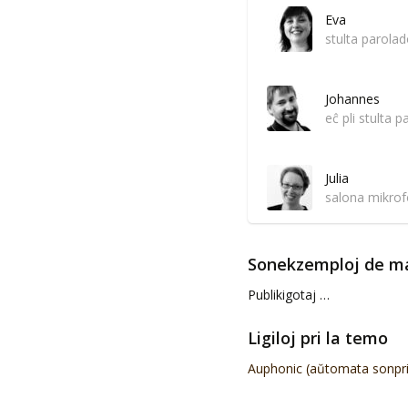
Eva
stulta parola
Johannes
eĉ pli stulta 
Julia
salona mikro
Sonekzemploj de m
Publikigotaj …
Ligiloj pri la temo
Auphonic (aŭtomata sonpr