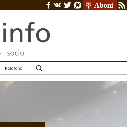
Serĉu:
Kolofono