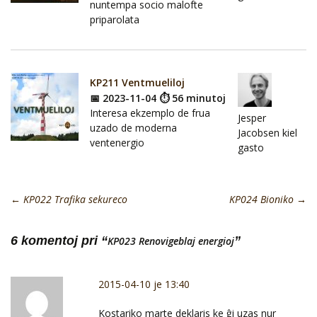
nuntempa socio malofte
priparolata
KP211 Ventmueliloj
📅 2023-11-04 ⏱ 56 minutoj
Interesa ekzemplo de frua
Jesper
uzado de moderna
Jacobsen kiel
ventenergio
gasto
←
KP022 Trafika sekureco
KP024 Bioniko
→
6 komentoj pri “
”
KP023 Renovigeblaj energioj
2015-04-10 je 13:40
Kostariko marte deklaris ke ĝi uzas nur