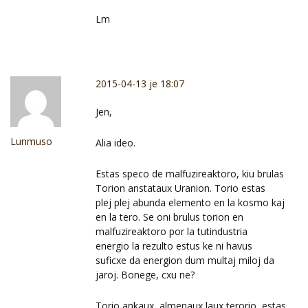
Lm
2015-04-13 je 18:07
Jen,
Lunmuso
Alia ideo.
Estas speco de malfuzireaktoro, kiu brulas
Torion anstataux Uranion. Torio estas
plej plej abunda elemento en la kosmo kaj
en la tero. Se oni brulus torion en
malfuzireaktoro por la tutindustria
energio la rezulto estus ke ni havus
suficxe da energion dum multaj miloj da
jaroj. Bonege, cxu ne?
Torio ankaux, almenaux laux terorio, estas