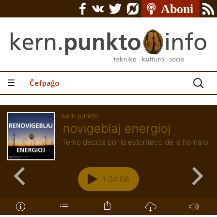
Serĉu:
☰
Ĉefpaĝo