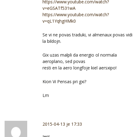
https://www.youtube.com/watch?
v=eGSATf531wA
https://www.youtube.com/watch?
v=qL1YqhgHMk0
Se vi ne povas traduki, vi almenaux povas vidi
la bildojn.
Gix uzas malpli da energio ol normala
aeroplano, sed povas
resti en la aero longfoje kiel aersxipo!
Kion Vi Pensas pri gxi?
Lm
2015-04-13 je 17:33
Jen!