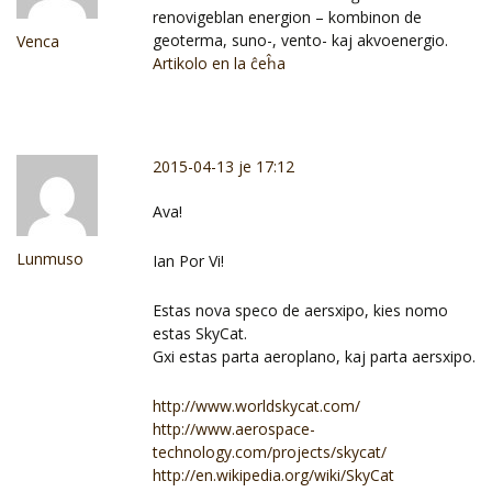
renovigeblan energion – kombinon de
geoterma, suno-, vento- kaj akvoenergio.
Venca
Artikolo en la ĉeĥa
2015-04-13 je 17:12
Ava!
Lunmuso
Ian Por Vi!
Estas nova speco de aersxipo, kies nomo
estas SkyCat.
Gxi estas parta aeroplano, kaj parta aersxipo.
http://www.worldskycat.com/
http://www.aerospace-
technology.com/projects/skycat/
http://en.wikipedia.org/wiki/SkyCat