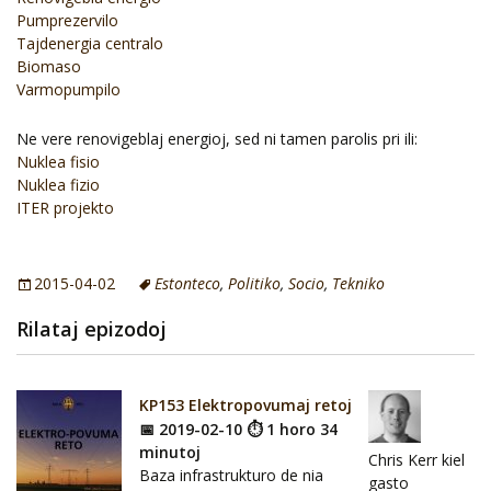
Pumprezervilo
Tajdenergia centralo
Biomaso
Varmopumpilo
Ne vere renovigeblaj energioj, sed ni tamen parolis pri ili:
Nuklea fisio
Nuklea fizio
ITER projekto
2015-04-02
Estonteco
,
Politiko
,
Socio
,
Tekniko
Rilataj epizodoj
KP153 Elektropovumaj retoj
📅 2019-02-10 ⏱ 1 horo 34
minutoj
Chris Kerr kiel
Baza infrastrukturo de nia
gasto