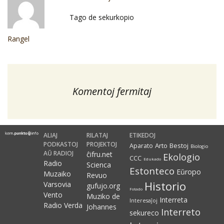
Tago de sekurkopio
Rangel
Komentoj fermitaj
ALIAJ
RILATAJ
ETIKEDOJ
PODKASTOJ
PROJEKTOJ
Arto
Bestoj
Aparato
Biologio
AŬ RADIOJ
ĉifru.net
Ekologio
CCC
Edukado
Radio
Scienca
Estonteco
Eŭropo
Muzaiko
Revuo
Historio
Varsovia
gufujo.org
Fotado
Vento
Muziko de
Interreta
Interesaĵoj
Radio Verda
Johannes
Interreto
sekureco