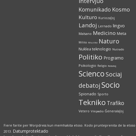
Intervjuo
Kosmo
Komunikado
Kulturo
Kuriozaĵoj
Landoj
lingvo
Lernado
Medicino
Meta
Malsano
Naturo
Milito
Muziko
Nuklea teknologio
Nutrado
Politiko
Programo
Psikologio
Religio
Robotoj
Scienco
Sociaj
Socio
debatoj
Spionado
Sporto
Tekniko
Trafiko
Vetero
Ĝeneralaĵoj
Vikipedio
Fiere farite per Worpdress kun memhakita etoso. Kodo prunteprenita de la etoso
Datumprotektado
2013.