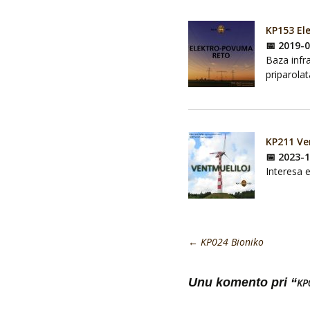
KP153 El
📅 2019-
Baza infr
priparolat
KP211 Ve
📅 2023-
Interesa 
←
KP024 Bioniko
Unu komento pri “
KP