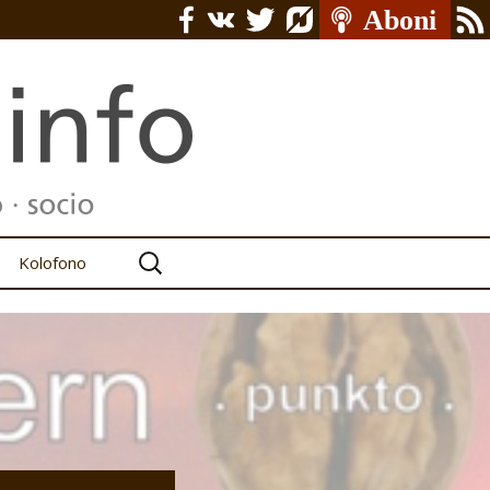
Serĉu:
Kolofono