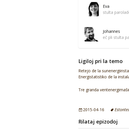
Eva
stulta parola
Johannes
eĉ pli stulta 
Ligiloj pri la temo
Retejo de la sunenergiinsta
Energistatistiko de la instal
Tre granda ventenergimaŝ
2015-04-16
Estonte
Rilataj epizodoj