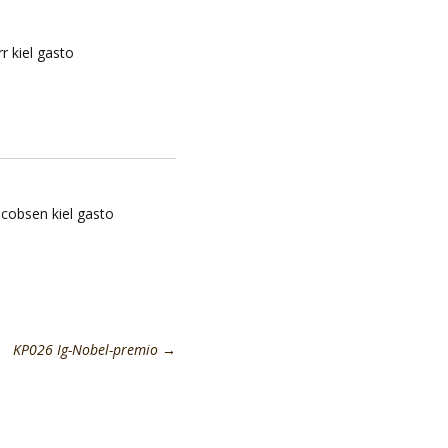
rr kiel gasto
acobsen kiel gasto
KP026 Ig-Nobel-premio
→