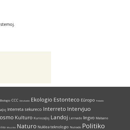
istemoj.
Estonteco
Ekologio
Eŭropo
CCC
Biologio
Edukado
Fotado
Interreto
Intervjuo
Interreta sekureco
saĵoj
Kosmo
Landoj
Kulturo
lingvo
Kuriozaĵoj
Lernado
Malsano
Politiko
Naturo
Nuklea teknologio
ilito
Nutrado
Muziko