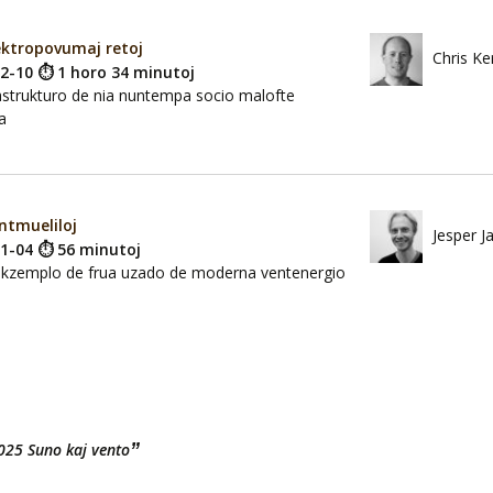
ektropovumaj retoj
Chris Ke
02-10 ⏱ 1 horo 34 minutoj
astrukturo de nia nuntempa socio malofte
a
ntmueliloj
Jesper J
11-04 ⏱ 56 minutoj
ekzemplo de frua uzado de moderna ventenergio
”
025 Suno kaj vento