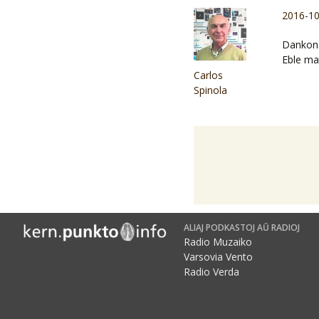
2016-10
Dankon k
Eble man
Carlos
Spinola
ALIAJ PODKASTOJ AŬ RADIOJ
Radio Muzaiko
Varsovia Vento
Radio Verda