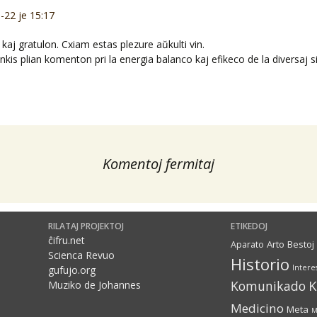
-22 je 15:17
aj gratulon. Cxiam estas plezure aŭkulti vin.
kis plian komenton pri la energia balanco kaj efikeco de la diversaj s
Komentoj fermitaj
RILATAJ PROJEKTOJ
ETIKEDOJ
ĉifru.net
Arto
Bestoj
Aparato
Scienca Revuo
Historio
Intere
gufujo.org
Komunikado
Muziko de Johannes
Medicino
Meta
M