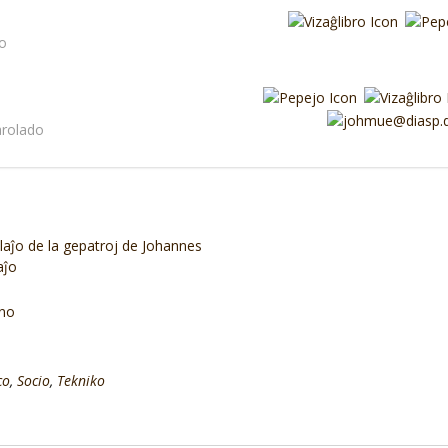
do
parolado
laĵo de la gepatroj de Johannes
aĵo
ino
co
,
Socio
,
Tekniko