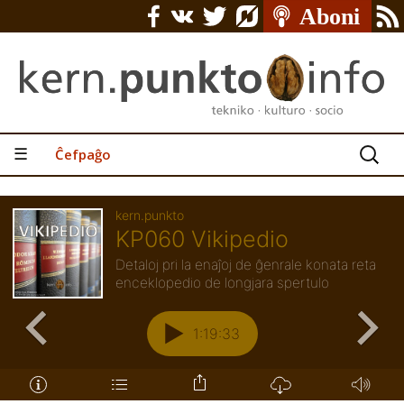
Serĉu:
☰
Ĉefpaĝo