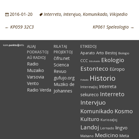
2016-01-20
Interreto
,
Intervjuo
,
Komunikado
,
Vikipedio
←
KP059 32C3
KP061 Speleologio
→
ALIAJ
RILATAJ
ETIKEDOJ
PODKASTOJ
PROJEKTOJ
Arto
Bestoj
Aparato
Biologio
AŬ RADIOJ
ĉifru.net
Ekologio
CCC
Edukado
Radio
Scienca
Estonteco
Eŭropo
Muzaiko
Revuo
Historio
Varsovia
gufujo.org
Fotado
Vento
Muziko de
Interreta
Interesaĵoj
Radio Verda
Johannes
Interreto
sekureco
Intervjuo
Kosmo
Komunikado
Kulturo
Kuriozaĵoj
Landoj
lingvo
Lernado
Medicino
Meta
Malsano