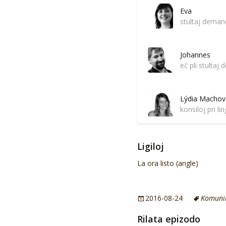
Eva
stultaj deman
Johannes
eĉ pli stultaj
Lýdia Machov
konsiloj pri l
Ligiloj
La ora listo (angle)
2016-08-24
Komuni
Rilata epizodo