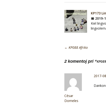
KP173 Li
📅 2019-
Kiel lingv
lingvoler
←
KP088 Afriko
2 komentoj pri “
KP089
2017-08
Dankon p
César
Dorneles