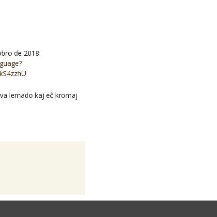
obro de 2018:
nguage?
kS4zzhU
gva lernado kaj eĉ kromaj