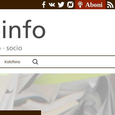
Serĉu:
Kolofono