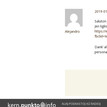
2019-01
Saluton 
Jen lig
https:/
Alejandro
fbclid
Dank’ a
personaj
ALIAJ PODKASTOJ AŬ RADIOJ