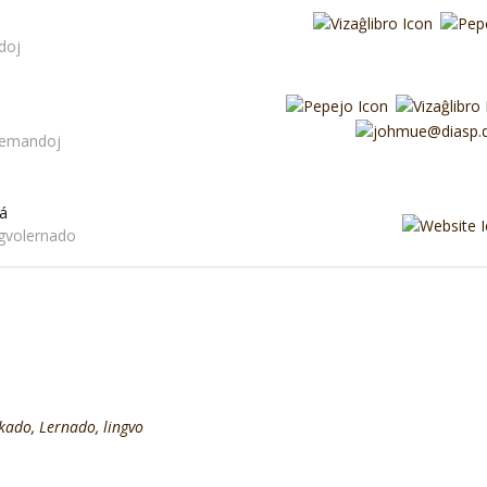
doj
 demandoj
á
ingvolernado
kado
,
Lernado
,
lingvo