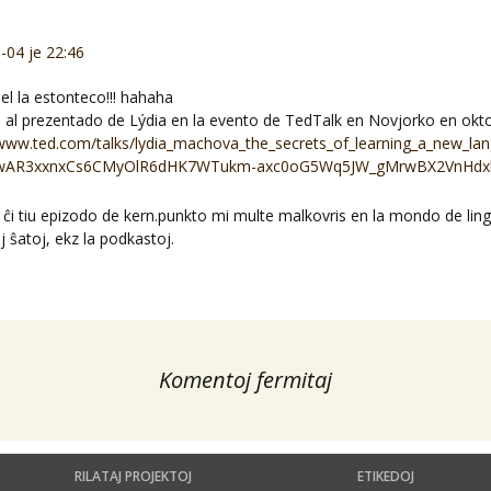
-04 je 22:46
el la estonteco!!! hahaha
ilo al prezentado de Lýdia en la evento de TedTalk en Novjorko en okt
/www.ted.com/talks/lydia_machova_the_secrets_of_learning_a_new_la
=IwAR3xxnxCs6CMyOlR6dHK7WTukm-axc0oG5Wq5JW_gMrwBX2VnHdx
l ĉi tiu epizodo de kern.punkto mi multe malkovris en la mondo de lin
 ŝatoj, ekz la podkastoj.
Komentoj fermitaj
RILATAJ PROJEKTOJ
ETIKEDOJ