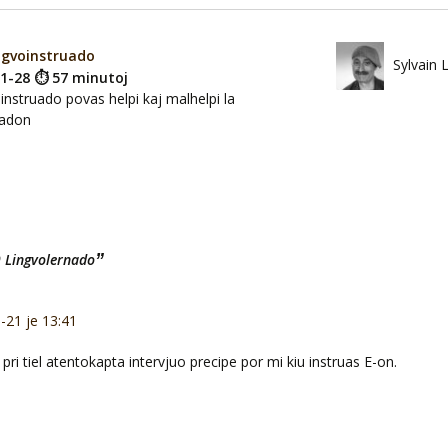
ngvoinstruado
Sylvain 
11-28 ⏱ 57 minutoj
oinstruado povas helpi kaj malhelpi la
nadon
”
 Lingvolernado
-21 je 13:41
ri tiel atentokapta intervjuo precipe por mi kiu instruas E-on.