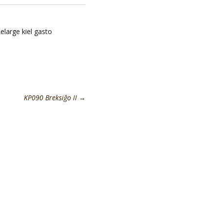
Lelarge kiel gasto
KP090 Breksiĝo II
→