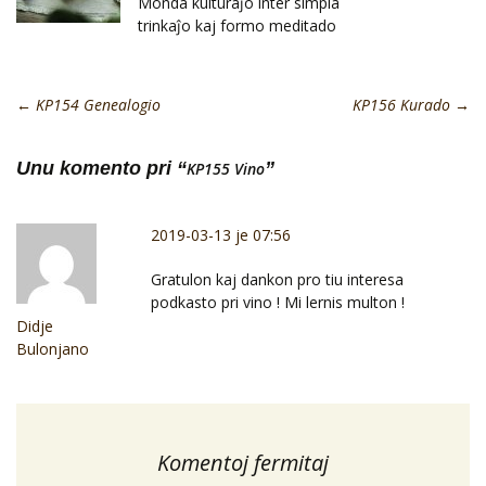
Monda kulturaĵo inter simpla
trinkaĵo kaj formo meditado
←
KP154 Genealogio
KP156 Kurado
→
Unu komento pri “
”
KP155 Vino
2019-03-13 je 07:56
Gratulon kaj dankon pro tiu interesa
podkasto pri vino ! Mi lernis multon !
Didje
Bulonjano
Komentoj fermitaj