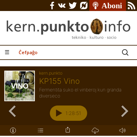
Serĉu:
☰
Ĉefpaĝo