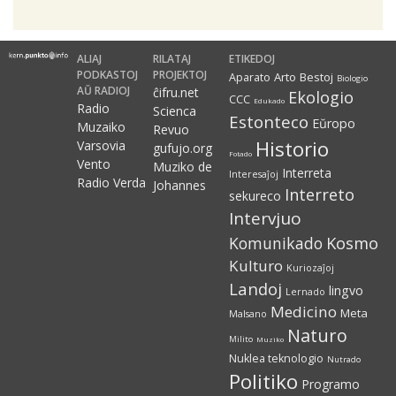
ALIAJ
RILATAJ
ETIKEDOJ
PODKASTOJ
PROJEKTOJ
Arto
Bestoj
Aparato
Biologio
AŬ RADIOJ
ĉifru.net
Ekologio
CCC
Edukado
Radio
Scienca
Estonteco
Eŭropo
Muzaiko
Revuo
Historio
Varsovia
gufujo.org
Fotado
Vento
Muziko de
Interreta
Interesaĵoj
Radio Verda
Johannes
Interreto
sekureco
Intervjuo
Kosmo
Komunikado
Kulturo
Kuriozaĵoj
Landoj
lingvo
Lernado
Medicino
Meta
Malsano
Naturo
Milito
Muziko
Nuklea teknologio
Nutrado
Politiko
Programo