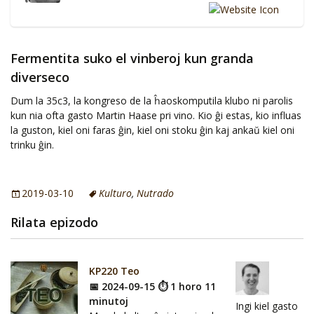
Fermentita suko el vinberoj kun granda
diverseco
Dum la 35c3, la kongreso de la ĥaoskomputila klubo ni parolis
kun nia ofta gasto Martin Haase pri vino. Kio ĝi estas, kio influas
la guston, kiel oni faras ĝin, kiel oni stoku ĝin kaj ankaŭ kiel oni
trinku ĝin.
2019-03-10
Kulturo
,
Nutrado
Rilata epizodo
KP220 Teo
📅 2024-09-15 ⏱ 1 horo 11
minutoj
Ingi kiel gasto