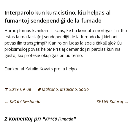
Interparolo kun kuracistino, kiu helpas al
fumantoj sendependiĝi de la fumado
Homoj fumas kvankam ili scias, ke tiu konduto mortigas ilin. Kio
estas la malfacilaĵoj sendependiĝi de la fumado kaj kiel oni
povas ilin transgrimpi? Kian rolon ludas la socia ĉirkaŭaĵo? Ĉu
proksimuloj povas helpi? Pri tiaj demandoj ni parolas kun nia
gasto, kiu profesie okupiĝas pri tiu temo.
Dankon al Katalin Kovats pro la helpo.
2019-09-08
Malsano
,
Medicino
,
Socio
←
KP167 Svislando
KP169 Koloroj
→
2 komentoj pri “
”
KP168 Fumado