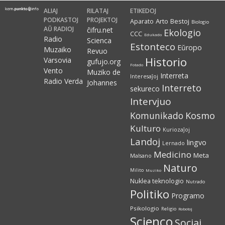
ALIAJ
RILATAJ
ETIKEDOJ
PODKASTOJ
PROJEKTOJ
Arto
Bestoj
Aparato
Biologio
AŬ RADIOJ
ĉifru.net
Ekologio
CCC
Edukado
Radio
Scienca
Estonteco
Eŭropo
Muzaiko
Revuo
Historio
Varsovia
gufujo.org
Fotado
Vento
Muziko de
Interreta
Interesaĵoj
Radio Verda
Johannes
Interreto
sekureco
Intervjuo
Kosmo
Komunikado
Kulturo
Kuriozaĵoj
Landoj
lingvo
Lernado
Medicino
Meta
Malsano
Naturo
Milito
Muziko
Nuklea teknologio
Nutrado
Politiko
Programo
Psikologio
Religio
Robotoj
Scienco
Sociaj