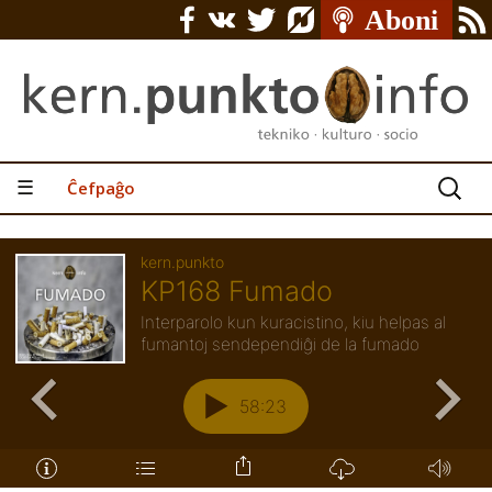
Serĉu:
☰
Ĉefpaĝo