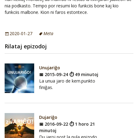
nia podkasto. Tempo por resumi kio funkciis bone kaj kio
funkciis malbone. Kion ni faros estontece.
2020-01-27
Meta
Rilataj epizodoj
Unujariĝo
📅 2015-09-24 ⏱ 49 minutoj
La unua jaro de kern.punkto
finiĝas.
Dujariĝo
📅 2016-09-22 ⏱ 1 horo 21
minutoj
Du jaroj post la nula epizodo