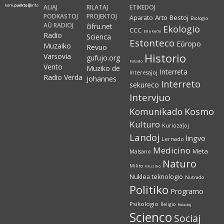
ALIAJ
RILATAJ
ETIKEDOJ
PODKASTOJ
PROJEKTOJ
Arto
Bestoj
Aparato
Biologio
AŬ RADIOJ
ĉifru.net
Ekologio
CCC
Edukado
Radio
Scienca
Estonteco
Eŭropo
Muzaiko
Revuo
Historio
Varsovia
gufujo.org
Fotado
Vento
Muziko de
Interreta
Interesaĵoj
Radio Verda
Johannes
Interreto
sekureco
Intervjuo
Kosmo
Komunikado
Kulturo
Kuriozaĵoj
Landoj
lingvo
Lernado
Medicino
Meta
Malsano
Naturo
Milito
Muziko
Nuklea teknologio
Nutrado
Politiko
Programo
Psikologio
Religio
Robotoj
Scienco
Sociaj