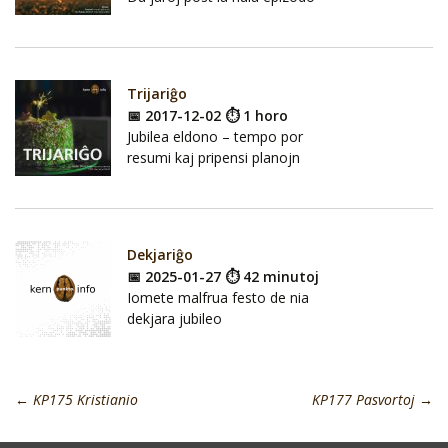
Trijariĝo
📅 2017-12-02 ⏱ 1 horo
Jubilea eldono – tempo por
resumi kaj pripensi planojn
Dekjariĝo
📅 2025-01-27 ⏱ 42 minutoj
Iomete malfrua festo de nia
dekjara jubileo
←
KP175 Kristianio
KP177 Pasvortoj
→