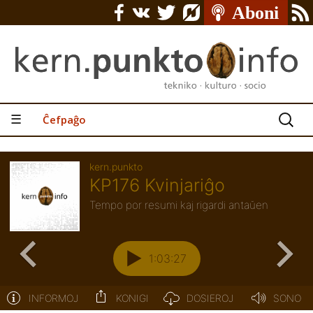
Serĉu:
☰
Ĉefpaĝo