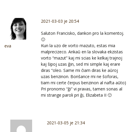
2021-03-03 je 20:54
Saluton Francisko, dankon pro la komentoj.
🙂
Kun la uzo de vorto mazuto, estas mia
eva
malprecizeco. Ankaŭ en la slovaka ekzistas
vorto “mazut” kaj mi scias ke kelkaj trajnoj
kaj ŝipoj uzas ĝin, sed mi simple kaj erare
diras “oleo. Same mi ĉiam diras ke aŭroj
uzas benzinon. Bonŝance mi ne ŝoforas,
tiam mi certe ĉerpus benzinon al nafta aŭto)
Pri pronomo “ĝi” vi pravas, tamen sonas al
mi strange paroli pri ĝi, Elizabeta II 🙂
2021-03-05 je 21:34