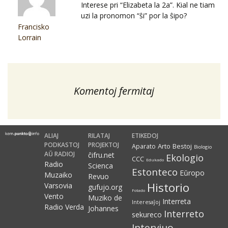
Interese pri “Elizabeta la 2a”. Kial ne tiam
uzi la pronomon “ŝi” por la ŝipo?
Francisko
Lorrain
Komentoj fermitaj
ALIAJ
RILATAJ
ETIKEDOJ
PODKASTOJ
PROJEKTOJ
Arto
Bestoj
Aparato
Biologio
AŬ RADIOJ
ĉifru.net
Ekologio
CCC
Edukado
Radio
Scienca
Estonteco
Eŭropo
Muzaiko
Revuo
Historio
Varsovia
gufujo.org
Fotado
Vento
Muziko de
Interreta
Interesaĵoj
Radio Verda
Johannes
Interreto
sekureco
Intervjuo