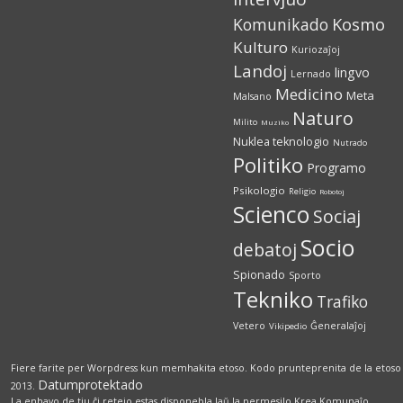
Kosmo
Komunikado
Kulturo
Kuriozaĵoj
Landoj
lingvo
Lernado
Medicino
Meta
Malsano
Naturo
Milito
Muziko
Nuklea teknologio
Nutrado
Politiko
Programo
Psikologio
Religio
Robotoj
Scienco
Sociaj
Socio
debatoj
Spionado
Sporto
Tekniko
Trafiko
Vetero
Ĝeneralaĵoj
Vikipedio
Fiere farite per Worpdress kun memhakita etoso. Kodo prunteprenita de la etoso
Datumprotektado
2013.
La enhavo de tiu ĉi retejo estas disponebla laŭ la permesilo Krea Komunaĵo