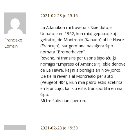
2021-02-23 je 15:16
La Atlantikon mi traveturis ŝipe dufoje.
Unuafoje en 1962, kun miaj gepatroj kaj
gefratoj, de Montrealo (Kanado) al Le Havre
Francisko
(Francujo), sur germana pasaĝera ŝipo
Lorrain
nomata “Bremerhaven”.
Revene, ni transiris per usona ŝipo (ĉu ĝi
nomiĝis “Empress of America”?), eble denove
de Le Havre, kaj ni albordiĝis en Nov-Jorko.
De tie ni revenis al Montrealo per aŭto
(Peugeot 404), kiun mia patro estis aĉetinta
en Francujo, kaj kiu estis transportita en nia
ŝipo.
Mi tre ŝatis tiun sperton.
2021-02-28 je 19:30