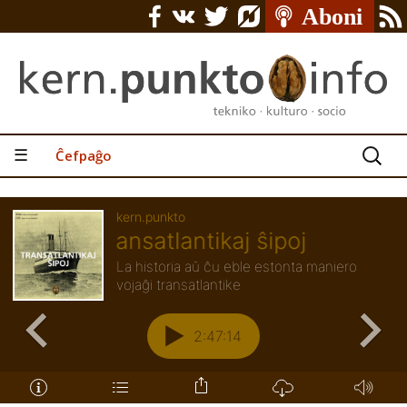
Serĉu:
☰
Ĉefpaĝo