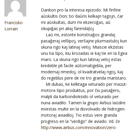
Dankon pro la interesa epizodo. Mi finfine
aŭskultis ĉion; tio daŭris kelkajn tagojn, ĉar
mi aŭskultas, dum mi ekzerciĝas, aŭ
Francisko
okupiĝas pri aliaj farendaĵoj.
Lorrain
Laŭ mi, estonte konstruiĝos grandaj
pasaĝeraj velŝipoj, verŝajne plurmastuloj kun
skuna rigo kaj latinaj veloj. Miascie ekzistas
unu tia ŝipo, kiu krozadas ie kaj tie en la Egea
maro. La skuna rigo kun latinaj veloj estas
kredeble pli facile aŭtomatigebla, per
modernaj rimedoj, ol kvadratvelaj rigoj, kaj
do regeblus pere de ne tro granda maristaro.
Mi dubas, ke kelktaga veturado per mazut-
motora ŝipo produktus, por ĉiu pasaĝero,
malpli da karbondioksido ol veturado per
nuna aviadilo. Tamen la grupo Airbus laŭdire
investas multe en la disvolvado de hidrogen-
motoraj aviadiloj. Tio estus vere granda
progreso en la “verdigo” de aviado. Vd. ĉe
http://www.airbus.com/innovation/zero-