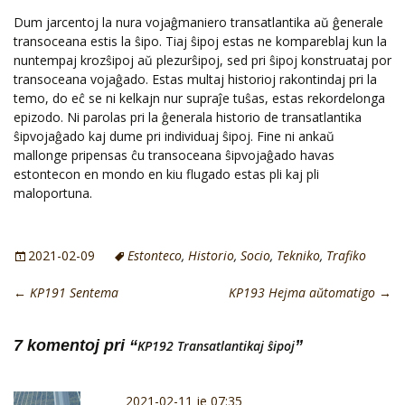
Dum jarcentoj la nura vojaĝmaniero transatlantika aŭ ĝenerale
transoceana estis la ŝipo. Tiaj ŝipoj estas ne kompareblaj kun la
nuntempaj krozŝipoj aŭ plezurŝipoj, sed pri ŝipoj konstruataj por
transoceana vojaĝado. Estas multaj historioj rakontindaj pri la
temo, do eĉ se ni kelkajn nur supraĵe tuŝas, estas rekordelonga
epizodo. Ni parolas pri la ĝenerala historio de transatlantika
ŝipvojaĝado kaj dume pri individuaj ŝipoj. Fine ni ankaŭ
mallonge pripensas ĉu transoceana ŝipvojaĝado havas
estontecon en mondo en kiu flugado estas pli kaj pli
maloportuna.
2021-02-09
Estonteco
,
Historio
,
Socio
,
Tekniko
,
Trafiko
←
KP191 Sentema
KP193 Hejma aŭtomatigo
→
7 komentoj pri “
”
KP192 Transatlantikaj ŝipoj
2021-02-11 je 07:35