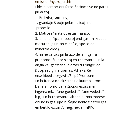
emission/hydrogen.html
Eble la samon oni faros ĉe ŝipoj! Se ne paroli
pri aŭtoj…
Pri kelkaj terminoj:
1. grandajn ŝipojn pelas helicoj, ne
“propeliloj”,
2. Matrose/matelot estas maristo,
3. la nunaj ŝipaj motoroj bruligas, mi kredas,
mazuton (eltiritan el nafto, speco de
minerala oleo),
4. mi ne certas pri la uzo de la ingenra
pronomo “ŝi” por ŝipoj en Esperanto. En la
angla kaj germana ja oftas tiu “inigo” de
ŝipoj, sed ĝi ne ĉiamas. Vd. ekz. ĉe
en.wikipedia.org/wiki/Ship#Pronouns
En la franca ne ekzistas tia kutimo, krom
kiam la nomo de la ŝiptipo estas mem
ingenra (ekz. “une goélette”, “une vedette”,
ktp). En la Esperanta Vikipedio, miaimprese,
oni ne inigas ŝipojn. Ŝajne nenio tia troviĝas
en bertilow.com/pmeg, nek en nPIV.