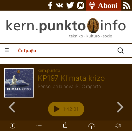
Serĉu:
☰
Ĉefpaĝo