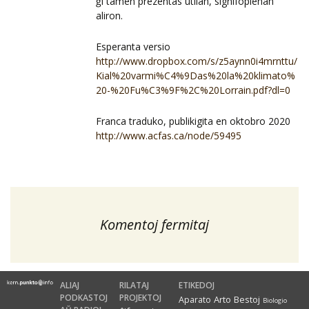
ĝi tamen prezentas utilan, signifoplenan
aliron.
Esperanta versio
http://www.dropbox.com/s/z5aynn0i4mrnttu/
Kial%20varmi%C4%9Das%20la%20klimato%
20-%20Fu%C3%9F%2C%20Lorrain.pdf?dl=0
Franca traduko, publikigita en oktobro 2020
http://www.acfas.ca/node/59495
Komentoj fermitaj
ALIAJ
RILATAJ
ETIKEDOJ
PODKASTOJ
PROJEKTOJ
Arto
Bestoj
Aparato
Biologio