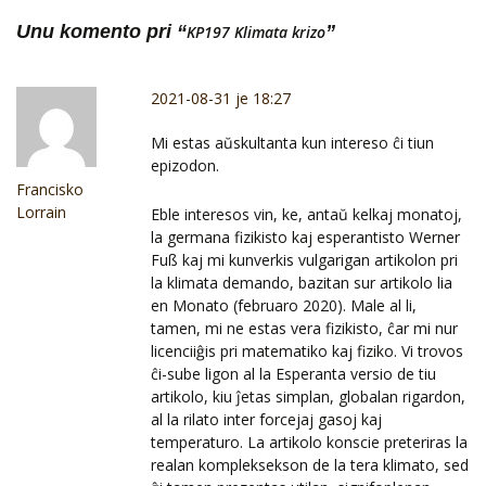
Unu komento pri “
”
KP197 Klimata krizo
2021-08-31 je 18:27
Mi estas aŭskultanta kun intereso ĉi tiun
epizodon.
Francisko
Lorrain
Eble interesos vin, ke, antaŭ kelkaj monatoj,
la germana fizikisto kaj esperantisto Werner
Fuß kaj mi kunverkis vulgarigan artikolon pri
la klimata demando, bazitan sur artikolo lia
en Monato (februaro 2020). Male al li,
tamen, mi ne estas vera fizikisto, ĉar mi nur
licenciiĝis pri matematiko kaj fiziko. Vi trovos
ĉi-sube ligon al la Esperanta versio de tiu
artikolo, kiu ĵetas simplan, globalan rigardon,
al la rilato inter forcejaj gasoj kaj
temperaturo. La artikolo konscie preteriras la
realan kompleksekson de la tera klimato, sed