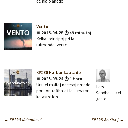
de nia planedo
Vento
📅 2016-04-28 ⏱ 49 minutoj
Kelkaj principoj pri la
tutmondaj ventoj
KP230 Karbonkaptado
📅 2025-08-24 ⏱ 1 horo
Unu el multaj necesaj rimedoj
Lars
por kontraŭbatali la klimatan
Sandbakk kiel
katastrofon
gasto
←
KP196 Kalendaroj
KP198 Aerŝipoj
→