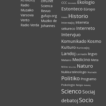
AŬ RADIOJ
ĉifru.net
Ekologio
CCC
Edukado
Radio
Scienca
Estonteco
Eŭropo
Muzaiko
Revuo
Historio
Varsovia
gufujo.org
Fotado
Vento
Muziko de
Interreta
Interesaĵoj
Radio Verda
Johannes
Interreto
sekureco
Intervjuo
Kosmo
Komunikado
Kulturo
Kuriozaĵoj
Landoj
lingvo
Lernado
Medicino
Meta
Malsano
Naturo
Milito
Muziko
Nuklea teknologio
Nutrado
Politiko
Programo
Psikologio
Religio
Robotoj
Scienco
Sociaj
Socio
debatoj