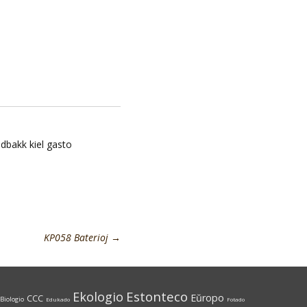
dbakk kiel gasto
KP058 Baterioj
→
Estonteco
Ekologio
Eŭropo
CCC
Biologio
Edukado
Fotado