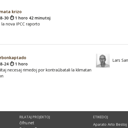
imata krizo
08-30 ⏱ 1 horo 42 minutoj
i la nova IPCC raporto
arbonkaptado
Lars San
08-24 ⏱ 1 horo
ltaj necesaj rimedoj por kontraŭbatali la klimatan
on
RILATAJ PROJEKTOJ
ETIKEDOJ
ĉifru.net
Arto
Bestoj
Aparato