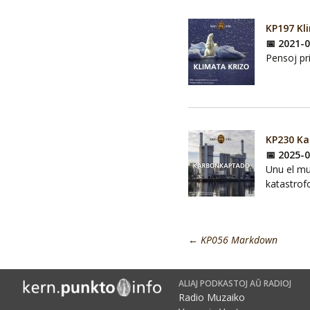
KP197 Kl
📅 2021-
Pensoj pr
KP230 K
📅 2025-
Unu el mu
katastrof
←
KP056 Markdown
ALIAJ PODKASTOJ AŬ RADIOJ
Radio Muzaiko