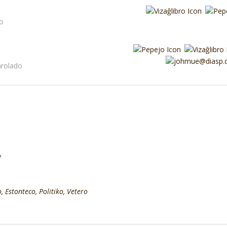
do
parolado
y
o
,
Estonteco
,
Politiko
,
Vetero