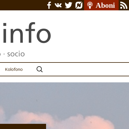
Serĉu:
Kolofono