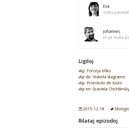
Eva
stulta parola
Johannes
eĉ pli stulta 
Ligiloj
vkp: Forceja efiko
vkp de: Hokeila diagramo
vkp: Protokolo de Kioto
vkp en: Graciela Chichilinsk
2015-12-18
Ekologi
Rilataj epizodoj