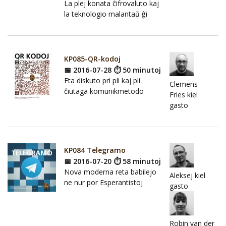
La plej konata ĉifrovaluto kaj
la teknologio malantaŭ ĝi
KP085-QR-kodoj
📅 2016-07-28 ⏱ 50 minutoj
Eta diskuto pri pli kaj pli
Clemens
ĉiutaga komunikmetodo
Fries kiel
gasto
KP084 Telegramo
📅 2016-07-20 ⏱ 58 minutoj
Nova moderna reta babilejo
Aleksej kiel
ne nur por Esperantistoj
gasto
Robin van der