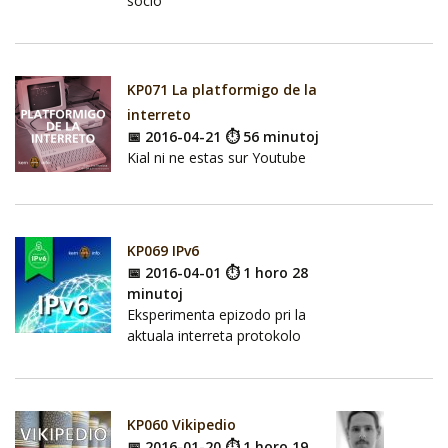
socio
KP071 La platformigo de la
interreto
📅 2016-04-21 ⏱ 56 minutoj
Kial ni ne estas sur Youtube
KP069 IPv6
📅 2016-04-01 ⏱ 1 horo 28
minutoj
Eksperimenta epizodo pri la
aktuala interreta protokolo
KP060 Vikipedio
📅 2016-01-20 ⏱ 1 horo 19