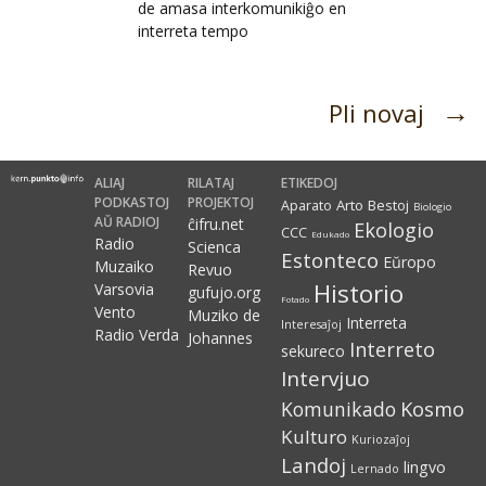
de amasa interkomunikiĝo en
interreta tempo
→
Pli novaj
Navigacio
ALIAJ
RILATAJ
ETIKEDOJ
PODKASTOJ
PROJEKTOJ
Arto
Bestoj
Aparato
Biologio
AŬ RADIOJ
ĉifru.net
Ekologio
CCC
Edukado
Radio
Scienca
Estonteco
Eŭropo
Muzaiko
Revuo
Historio
Varsovia
gufujo.org
Fotado
Vento
Muziko de
Interreta
Interesaĵoj
Radio Verda
Johannes
Interreto
sekureco
Intervjuo
Kosmo
Komunikado
Kulturo
Kuriozaĵoj
Landoj
lingvo
Lernado