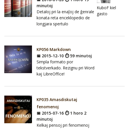
minutoj
KuboF kiel
Detaloj pri la enaĵoj de ĝenrale
gasto
konata reta enceklopedio de
longjara spertulo
KP056 Markdown
📅 2015-12-10 ⏱ 59 minutoj
Simpla formato por
tekstverkado. Rezignu pri Word
kaj LibreOffice!
KP035 Amasdiskutaj
fenomenoj
📅 2015-07-16 ⏱ 1 horo 2
minutoj
Kelkaj pensoj pri fenomenoj