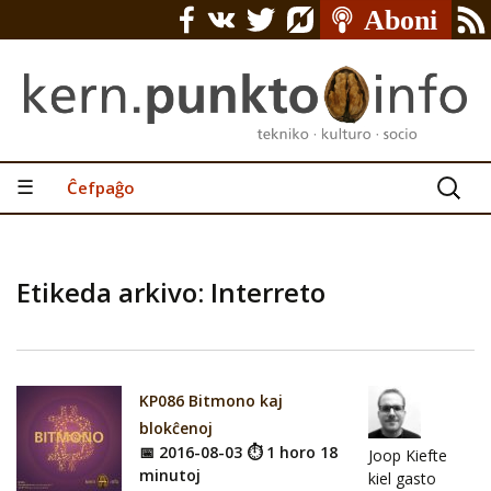
Serĉu:
☰
Ĉefpaĝo
Etikeda arkivo: Interreto
KP086 Bitmono kaj
blokĉenoj
📅 2016-08-03 ⏱ 1 horo 18
Joop Kiefte
minutoj
kiel gasto